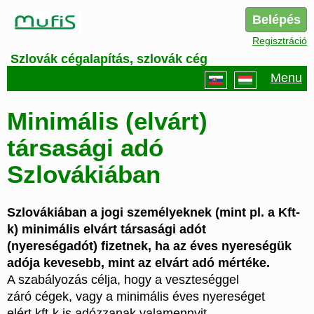
Belépés
Regisztráció
Szlovák cégalapítás, szlovák cég
Menu
Minimális (elvárt)
társasági adó
Szlovákiában
Szlovákiában a jogi személyeknek (mint pl. a Kft-
k) minimális elvárt társasági adót
(nyereségadót) fizetnek, ha az éves nyereségük
adója kevesebb, mint az elvárt adó mértéke.
A szabályozás célja, hogy a veszteséggel
záró cégek, vagy a minimális éves nyereséget
elért kft-k is adózzanak valamennyit.