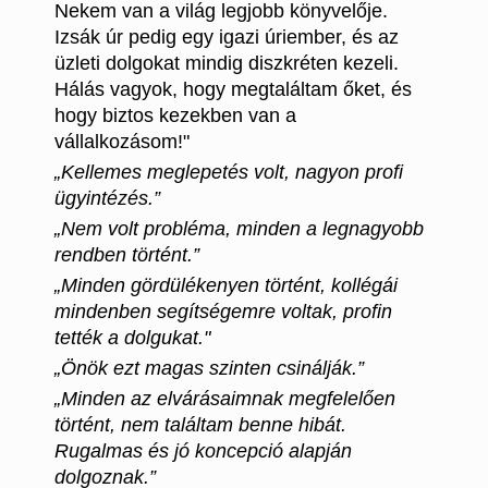
Nekem van a világ legjobb könyvelője.
Izsák úr pedig egy igazi úriember, és az
üzleti dolgokat mindig diszkréten kezeli.
Hálás vagyok, hogy megtaláltam őket, és
hogy biztos kezekben van a
vállalkozásom!"
„Kellemes meglepetés volt, nagyon profi
ügyintézés.”
„Nem volt probléma, minden a legnagyobb
rendben történt.”
„Minden gördülékenyen történt, kollégái
mindenben segítségemre voltak, profin
tették a dolgukat."
„Önök ezt magas szinten csinálják.”
„Minden az elvárásaimnak megfelelően
történt, nem találtam benne hibát.
Rugalmas és jó koncepció alapján
dolgoznak.”