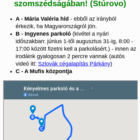
szomszédságában! (Štúrovo)
A - Mária Valéria híd
- ebből az irányból
érkezik, ha Magyarországról jön.
B - Ingyenes parkoló
(kivétel a nyári
időszakban: június 1-től augusztus 31-ig, 8:00 -
17:00 között fizetni kell a parkolásért.) - innen az
irodáink gyalogosan 2 percre vannak (autós
videó itt:
Szlovák cégalapítás Párkány
)
C - A Mufis központja