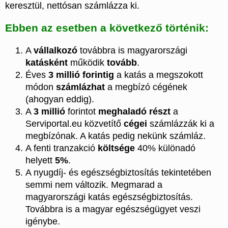
keresztül, nettósan számlázza ki.
Ebben az esetben a következő történik:
A
vállalkozó
továbbra is magyarországi
katásként
működik
tovább
.
Éves
3 millió forintig
a katás a megszokott
módon
számlázhat
a megbízó cégének
(ahogyan eddig).
A
3 millió
forintot
meghaladó részt
a
Serviportal.eu közvetítő
cégei
számlázzák ki a
megbízónak. A katás pedig nekünk számláz.
A fenti tranzakció
költsége
40% különadó
helyett
5%
.
A nyugdíj- és egészségbiztosítás tekintetében
semmi nem változik. Megmarad a
magyarországi katás egészségbiztosítás.
Továbbra is a magyar egészségügyet veszi
igénybe.