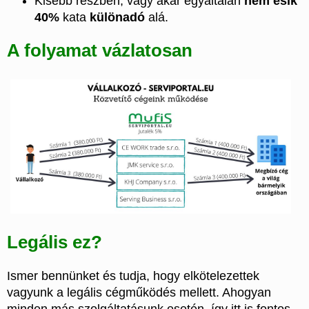
Kisebb részben, vagy akár egyáltalán
nem esik
40%
kata
különadó
alá.
A folyamat vázlatosan
Legális ez?
Ismer bennünket és tudja, hogy elkötelezettek
vagyunk a legális cégműködés mellett. Ahogyan
minden más szolgáltatásunk esetén, így itt is fontos,