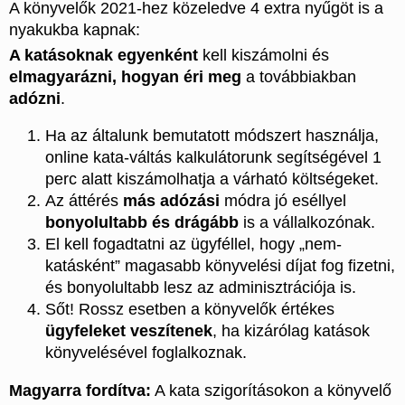
A könyvelők 2021-hez közeledve 4 extra nyűgöt is a
nyakukba kapnak:
A katásoknak egyenként
kell kiszámolni és
elmagyarázni, hogyan éri meg
a továbbiakban
adózni
.
Ha az általunk bemutatott módszert használja,
online kata-váltás kalkulátorunk segítségével 1
perc alatt kiszámolhatja a várható költségeket.
Az áttérés
más adózási
módra jó eséllyel
bonyolultabb és drágább
is a vállalkozónak.
El kell fogadtatni az ügyféllel, hogy „nem-
katásként” magasabb könyvelési díjat fog fizetni,
és bonyolultabb lesz az adminisztrációja is.
Sőt! Rossz esetben a könyvelők értékes
ügyfeleket veszítenek
, ha kizárólag katások
könyvelésével foglalkoznak.
Magyarra fordítva:
A kata szigorításokon a könyvelő