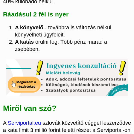
40% különadó nélkül.
Ráadásul 2 fél is nyer
A könyvelő
- továbbra is változás nélkül
könyvelheti ügyfeleit.
A katás
örülni fog. Több pénz marad a
zsebében.
Miről van szó?
A
Serviportal.eu
szlovák közvetítő céggel leszerződve
a kata limit 3 millió forint feletti részét a Serviportal-on