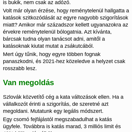
is bukik, nem csak az adózó.
Volt már olyan érzése, hogy reménytelenül hallgatta a
katások szitkozódását az egyre nagyobb szigorítások
miatt? Amikor már századszor kellett ugyanazokra az
érvekre reménytelenül bólogatnia. Azt kívánta,
bárcsak tudna olyan tanácsot adni, amitől a
katásoknak kiutat mutat a zsákutcából.
Mert úgy tűnik, hogy egyre többen fognak
panaszkodni, és 2021-hez közeledve a helyzet csak
rosszabb lesz.
Van megoldás
Szlovák közvetítő cég a kata változások ellen. Ha a
vállalkozót érinti a szigorítás, de szeretné azt
megoldani. Mutatunk egy legális módszert.
Egy csomó fejfájástól megszabadulhat a katás
ügyfele. Továbbra is katás marad, 3 milliós limit és