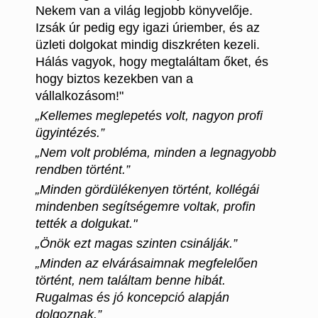
Nekem van a világ legjobb könyvelője.
Izsák úr pedig egy igazi úriember, és az
üzleti dolgokat mindig diszkréten kezeli.
Hálás vagyok, hogy megtaláltam őket, és
hogy biztos kezekben van a
vállalkozásom!"
„Kellemes meglepetés volt, nagyon profi
ügyintézés.”
„Nem volt probléma, minden a legnagyobb
rendben történt.”
„Minden gördülékenyen történt, kollégái
mindenben segítségemre voltak, profin
tették a dolgukat."
„Önök ezt magas szinten csinálják.”
„Minden az elvárásaimnak megfelelően
történt, nem találtam benne hibát.
Rugalmas és jó koncepció alapján
dolgoznak.”