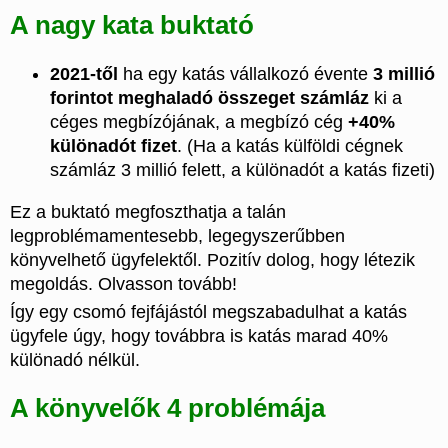
A nagy kata buktató
2021-től
ha egy katás vállalkozó évente
3 millió
forintot meghaladó összeget számláz
ki a
céges megbízójának, a megbízó cég
+40%
különadót fizet
. (Ha a katás külföldi cégnek
számláz 3 millió felett, a különadót a katás fizeti)
Ez a buktató megfoszthatja a talán
legproblémamentesebb, legegyszerűbben
könyvelhető ügyfelektől. Pozitív dolog, hogy létezik
megoldás. Olvasson tovább!
Így egy csomó fejfájástól megszabadulhat a katás
ügyfele úgy, hogy továbbra is katás marad 40%
különadó nélkül.
A könyvelők 4 problémája