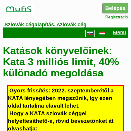
Belépés
Regisztráció
Szlovák cégalapítás, szlovák cég
Menu
Katások könyvelőinek:
Kata 3 milliós limit, 40%
különadó megoldása
Gyors frissítés:
2022. szeptemberétől a
KATA lényegében megszűnik, így ezen
oldal tartalma elavult lehet.
Hogy a KATA szlovák céggel
helyettesíthető-e, rövid bevezetőnket itt
olvashatja: