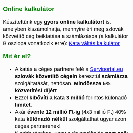
Online kalkulátor
Készítettünk egy
gyors online kalkulátort
is,
amelyben kiszámolhatja, mennyire éri meg szlovák
közvetítő cég beiktatása a számlázásba (a kalkulátor
B oszlopa vonatkozik erre):
Kata váltás kalkulátor
Mit ér el?
A katás a céges partnere felé a
Serviportal.eu
szlovák közvetítő cégein
keresztül
számlázza
szolgáltatását, nettósan.
Mindössze 5%
közvetítési díjért
.
Ezzel
kibővíti a kata 3 millió
forintos különadó
limitet
.
Akár
évente 12 millió Ft-ig
(4x3 millió Ft) 40%
kata
különadó nélkül
szolgáltathat ugyanazon
céges partnerének!