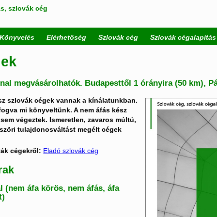
s, szlovák cég
Könyvelés
Elérhetőség
Szlovák cég
Szlovák cégalapítás
gek
nal megvásárolhatók. Budapesttől 1 órányira (50 km), P
sz szlovák cégek vannak a kínálatunkban.
l fogva mi könyveltünk. A nem áfás kész
sem végeztek. Ismeretlen, zavaros múltú,
szöri tulajdonosváltást megélt cégek
vák cégekről:
Eladó szlovák cég
rak
 (nem áfa körös, nem áfás, áfa
t
)