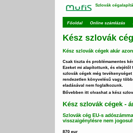
Szlovák cégalapítá
Főoldal
Online számlázás
Kész szlovák cé
Kész szlovák cégek akár azon
Csak tiszta és problémamentes ké
Ezeket mi alapítottunk, és elejétő
szlovák cégek még tevékenységet 
rendezetlen könyvelésű vagy több
eladásával nem foglalkozunk.
Bővebben itt olvashat a kész szlo
Kész szlovák cégek - á
Szlovák cég EU-s adószámmal
visszaigénylésre
nem
jogosul
870
eur