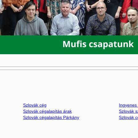
Szlovák cég
Ingyenes 
Szlovák cégalapítás árak
Szlovák s
Szlovák cégalapítás Párkány
Szlovák c