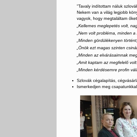
"Tavaly indítottam náluk szlov
Nekem van a világ legjobb könyv
vagyok, hogy megtaláltam őket
„Kellemes meglepetés volt, nag
„Nem volt probléma, minden a 
„Minden gördülékenyen történt,
„Önök ezt magas szinten csinál
„Minden az elvárásaimnak megf
„Amit kaptam az megfelelő volt
„Minden kérdésemre profin vála
Szlovák cégalapítás, cégvásár
Ismerkedjen meg csapatunkkal