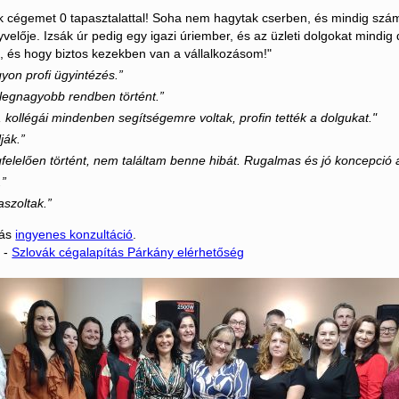
ák cégemet 0 tapasztalattal! Soha nem hagytak cserben, és mindig szám
elője. Izsák úr pedig egy igazi úriember, és az üzleti dolgokat mindig 
, és hogy biztos kezekben van a vállalkozásom!"
yon profi ügyintézés.”
legnagyobb rendben történt.”
 kollégái mindenben segítségemre voltak, profin tették a dolgukat."
ják.”
elelően történt, nem találtam benne hibát. Rugalmas és jó koncepció 
.”
szoltak.”
lás
ingyenes konzultáció
.
 -
Szlovák cégalapítás Párkány elérhetőség