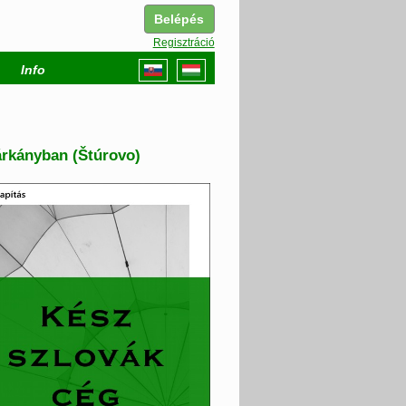
Belépés
Regisztráció
Info
árkányban (Štúrovo)