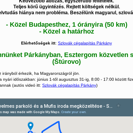
Kedvezőbb adózás, egyszerűbb feltételek.
Teljes körű ügyintézés. Rejtett költségek nélkül.
lvtudás hiánya nem probléma. Beszélünk magyarul, szlová
- Közel Budapesthez, 1 órányira (50 km)
- Közel a határhoz
Elérhetőségek itt
:
Szlovák cégalapítás Párkány
nünket Párkányban, Esztergom közvetlen
(Štúrovo)
z irányból érkezik, ha Magyarországról jön.
a nyári időszakban: június 1-től augusztus 31-ig, 8:00 - 17:00 között fize
annak (autós videó itt:
Szlovák cégalapítás Párkány
)