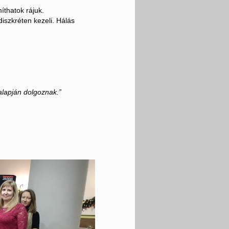
íthatok rájuk.
diszkréten kezeli. Hálás
alapján dolgoznak.”