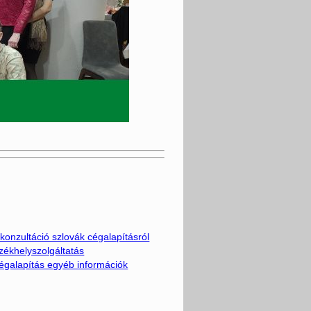
konzultáció szlovák cégalapításról
zékhelyszolgáltatás
égalapítás egyéb információk