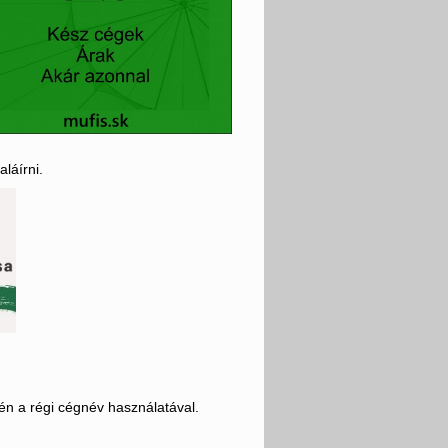
láírni.
jén a régi cégnév használatával.