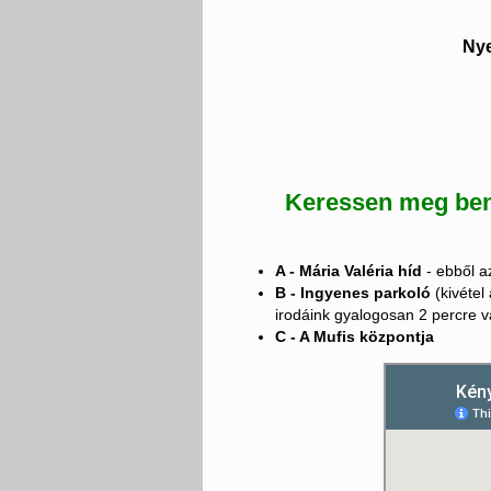
Nye
Keressen meg ben
A - Mária Valéria híd
- ebből a
B - Ingyenes parkoló
(kivétel 
irodáink gyalogosan 2 percre v
C - A Mufis központja