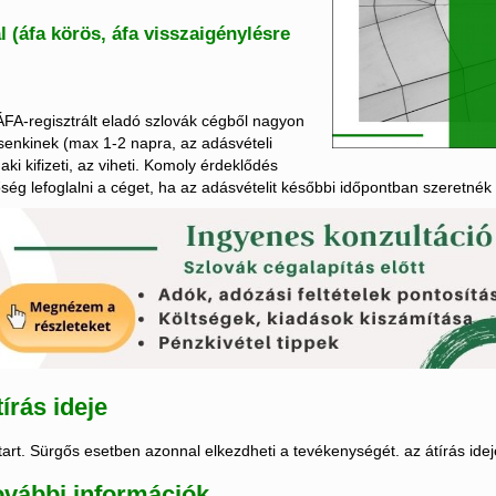
(áfa körös, áfa visszaigénylésre
 ÁFA-regisztrált eladó szlovák cégből nagyon
senkinek (max 1-2 napra, az adásvételi
ki kifizeti, az viheti. Komoly érdeklődés
ség lefoglalni a céget, ha az adásvételit későbbi időpontban szeretnék a
írás ideje
tart. Sürgős esetben azonnal elkezdheti a tevékenységét. az átírás ide
ovábbi információk