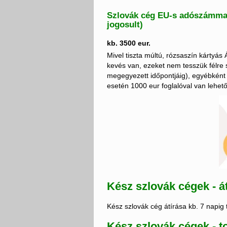
Szlovák cég EU-s adószámmal 
jogosult
)
kb. 3500 eur.
Mivel tiszta múltú, rózsaszín kártyás
kevés van, ezeket nem tesszük félre 
megegyezett időpontjáig), egyébként a
esetén 1000 eur foglalóval van lehető
Kész szlovák cégek - át
Kész szlovák cég átírása kb. 7 napig 
Kész szlovák cégek - t