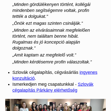
„Minden gördülékenyen történt, kollégái
mindenben segítségemre voltak, profin
tették a dolgukat."
„Önök ezt magas szinten csinálják.”
„Minden az elvárásaimnak megfelelően
történt, nem találtam benne hibát.
Rugalmas és jó koncepció alapján
dolgoznak.”
„Amit kaptam az megfelelő volt.”
„Minden kérdésemre profin válaszoltak.”
Szlovák cégalapítás, cégvásárlás
ingyenes
konzultáció
.
Ismerkedjen meg csapatunkkal -
Szlovák
cégalapítás Párkány elérhetőség