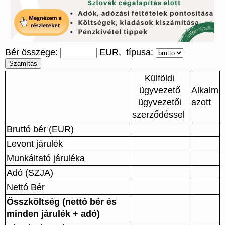
Bér összege:
EUR, típusa:
Külföldi
ügyvezető
Alkalm
ügyvezetői
azott
szerződéssel
Bruttó bér (EUR)
Levont járulék
Munkáltató járuléka
Adó (SZJA)
Nettó Bér
Összköltség (nettó bér és
minden járulék + adó)