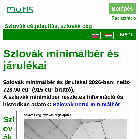
Belépés
Regisztráció
Szlovák cégalapítás, szlovák cég
Menu
Szlovák minimálbér és
járulékai
Szlovák minimálbér és járulékai 2026-ban: nettó
728,90 eur (915 eur bruttó).
A szlovák minimálbér részletes információ és
historikus adatok:
Szlovák nettó minimálbér
Szl
ov
ák