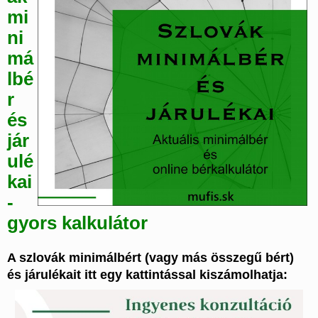
mi
ni
má
lbé
r
és
jár
ulé
kai
-
gyors kalkulátor
A szlovák minimálbért (vagy más összegű bért)
és járulékait itt egy kattintással kiszámolhatja: