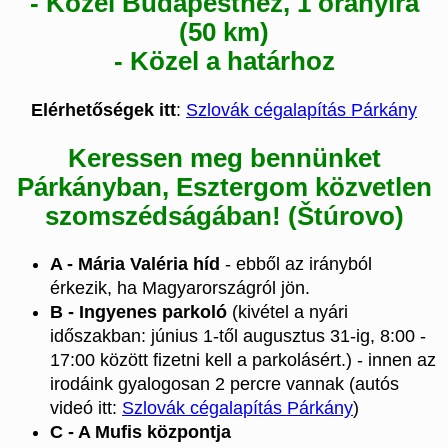
- Közel Budapesthez, 1 órányira
(50 km)
- Közel a határhoz
Elérhetőségek itt
:
Szlovák cégalapítás Párkány
Keressen meg bennünket
Párkányban, Esztergom közvetlen
szomszédságában! (Štúrovo)
A - Mária Valéria híd
- ebből az irányból
érkezik, ha Magyarországról jön.
B - Ingyenes parkoló
(kivétel a nyári
időszakban: június 1-től augusztus 31-ig, 8:00 -
17:00 között fizetni kell a parkolásért.) - innen az
irodáink gyalogosan 2 percre vannak (autós
videó itt:
Szlovák cégalapítás Párkány
)
C - A Mufis központja