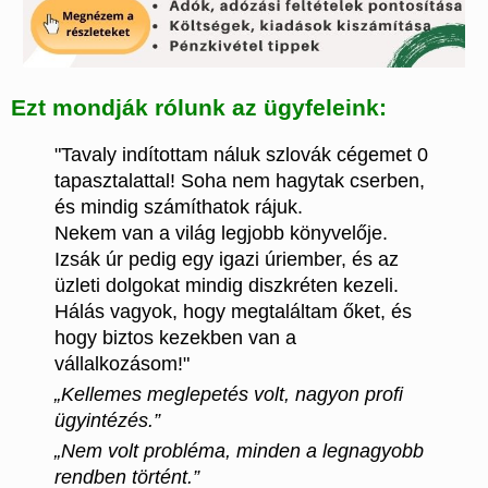
Ezt mondják rólunk az ügyfeleink:
"Tavaly indítottam náluk szlovák cégemet 0
tapasztalattal! Soha nem hagytak cserben,
és mindig számíthatok rájuk.
Nekem van a világ legjobb könyvelője.
Izsák úr pedig egy igazi úriember, és az
üzleti dolgokat mindig diszkréten kezeli.
Hálás vagyok, hogy megtaláltam őket, és
hogy biztos kezekben van a
vállalkozásom!"
„Kellemes meglepetés volt, nagyon profi
ügyintézés.”
„Nem volt probléma, minden a legnagyobb
rendben történt.”