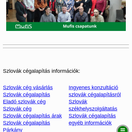
Szlovák cégalapítás információk:
Szlovák cég vásárlás
Ingyenes konzultáció
Szlovák cégalapítás
szlovák cégalapításról
Eladó szlovák cég
Szlovák
Szlovák cég
székhelyszolgáltatás
Szlovák cégalapítás árak
Szlovák cégalapítás
Szlovák cégalapítás
egyéb információk
Párkány