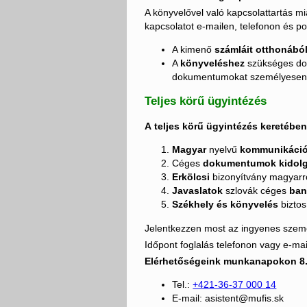
A könyvelővel való kapcsolattartás mi
kapcsolatot e-mailen, telefonon és pos
A kimenő
számláit otthonábó
A
könyveléshez
szükséges d
dokumentumokat személyesen i
Teljes körű ügyintézés
A teljes körű ügyintézés keretében
Magyar
nyelvű
kommunikáci
Céges
dokumentumok kidol
Erkölcsi
bizonyítvány magyarr
Javaslatok
szlovák céges
ban
Székhely és könyvelés
biztos
Jelentkezzen most az ingyenes szemé
Időpont foglalás telefonon vagy e-ma
Elérhetőségeink munkanapokon 8.0
Tel.:
+421-36-37 000 14
E-mail: asistent@mufis.sk