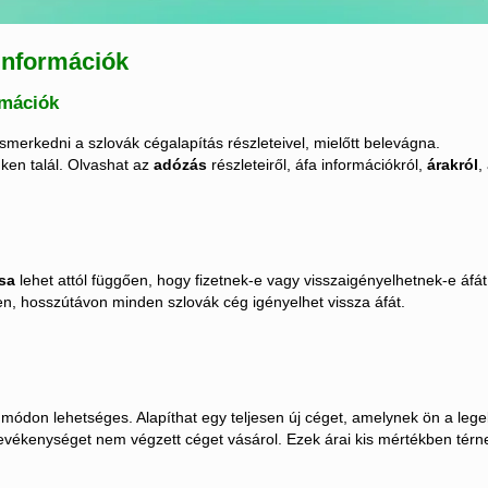
 információk
rmációk
merkedni a szlovák cégalapítás részleteivel, mielőtt belevágna.
nken talál. Olvashat az
adózás
részleteiről, áfa információkról,
árakról
,
sa
lehet attól függően, hogy fizetnek-e vagy visszaigényelhetnek-e áfát
n, hosszútávon minden szlovák cég igényelhet vissza áfát.
módon lehetséges. Alapíthat egy teljesen új céget, amelynek ön a lege
tevékenységet nem végzett céget vásárol. Ezek árai kis mértékben térn