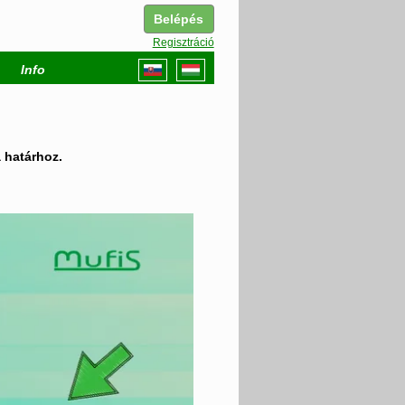
Belépés
Regisztráció
Info
 határhoz.