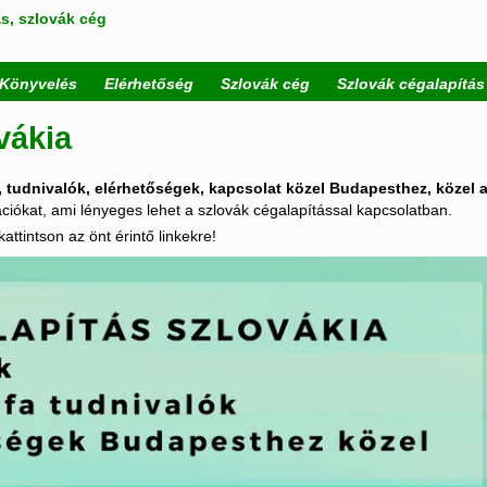
s, szlovák cég
Könyvelés
Elérhetőség
Szlovák cég
Szlovák cégalapítás
vákia
, tudnivalók, elérhetőségek, kapcsolat közel Budapesthez, közel a
iókat, ami lényeges lehet a szlovák cégalapítással kapcsolatban.
kattintson az önt érintő linkekre!