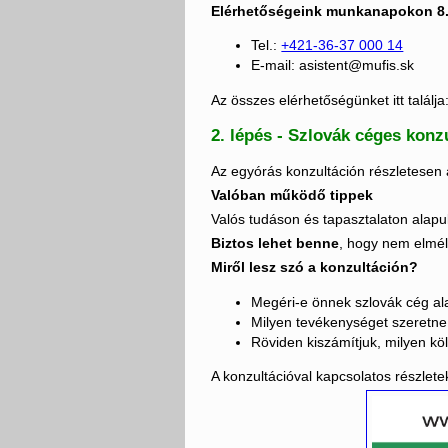
Elérhetőségeink munkanapokon 8.0
Tel.:
+421-36-37 000 14
E-mail: asistent@mufis.sk
Az összes elérhetőségünket itt találja
2. lépés - Szlovák céges konz
Az egyórás konzultáción részletesen á
Valóban működő tippek
Valós tudáson és tapasztalaton alapul
Biztos lehet benne
, hogy nem elmé
Miről lesz szó a konzultáción?
Megéri-e önnek szlovák cég al
Milyen tevékenységet szeretn
Röviden kiszámítjuk, milyen k
A konzultációval kapcsolatos részlete