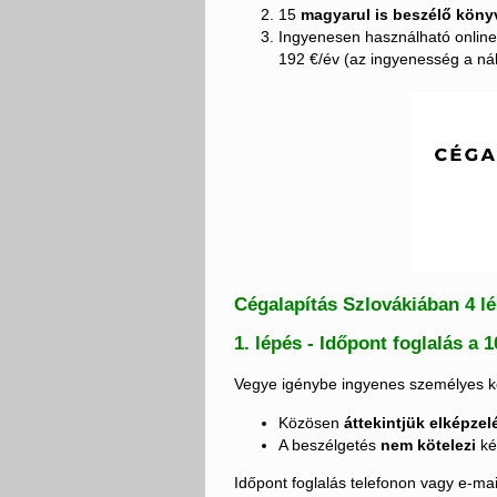
15
magyarul is beszélő köny
Ingyenesen használható online 
192 €/év (az ingyenesség a ná
Cégalapítás Szlovákiában 4 l
1. lépés - Időpont foglalás a
Vegye igénybe ingyenes személyes ko
Közösen
áttekintjük elképzel
A beszélgetés
nem kötelezi
k
Időpont foglalás telefonon vagy e-ma