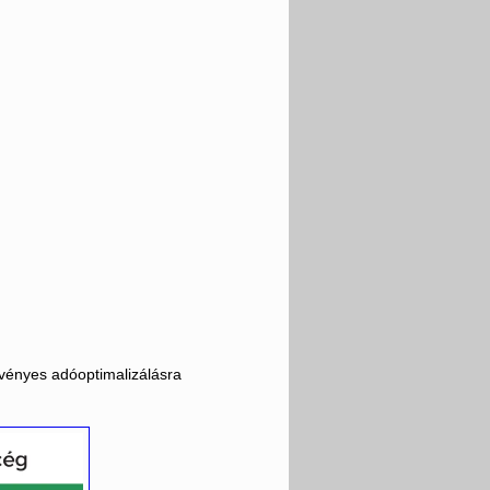
.
rvényes adóoptimalizálásra