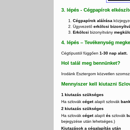
3. lépés - Cégpapírok elkészí
Cégpapírok aláírása
közjegyz
Ügyvezető
erkölcsi bizonyít
Erkölcsi
bizonyítvány
megkül
4. lépés – Tevékenység megk
Cégtípustól függően
1-30 nap alatt.
Hol talál meg bennünket?
Irodánk Esztergom közvetlen szomszé
Mennyiszer kell kiutazni Szl
1 kiutazás szükséges
Ha szlovák
céget
alapít szlovák
bank
2 kiutazás szükséges
Ha szlovák
céget
alapít
és
szlovák
b
bejegyzése után lehetséges.)
Kiutazások a cégalapítás után