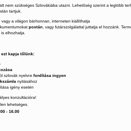
att nem szükséges Szlovákiába utazni. Lehetőség szerint a legtöbb terhe
tán tartjuk.
l
vagy a világon bárhonnan, interneten kiállíthatja
okumentumokat
postán
, vagy futárszolgálattal juttatja el hozzánk. Ter
s elhozhatja.
 ezt kapja tőlünk:
ó
gozása
ól szlovák nyelvre
fordítása ingyen
kszámla
nyitásához
ítása igény esetén
lyes konzultációra!
ilen lehetséges.
0 - 16.00