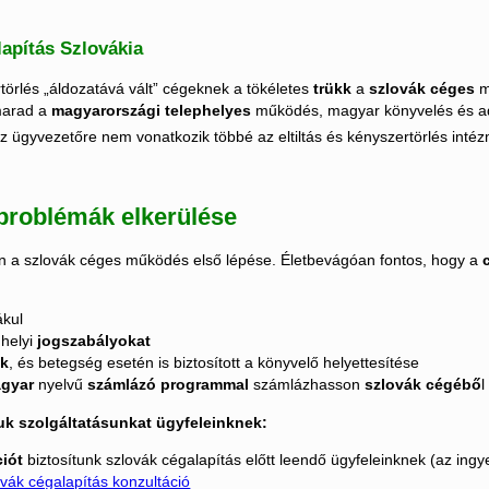
lapítás Szlovákia
örlés „áldozatává vált” cégeknek a tökéletes
trükk
a
szlovák céges
m
marad a
magyarországi telephelyes
működés, magyar könyvelés és ad
az ügyvezetőre nem vonatkozik többé az eltiltás és kényszertörlés inté
 problémák elkerülése
án a szlovák céges működés első lépése. Életbevágóan fontos, hogy a
c
ákul
 helyi
jogszabályokat
ők
, és betegség esetén is biztosított a könyvelő helyettesítése
gyar
nyelvű
számlázó programmal
számlázhasson
szlovák cégébő
l
tjuk szolgáltatásunkat ügyfeleinknek:
ciót
biztosítunk szlovák cégalapítás előtt leendő ügyfeleinknek (az ingy
vák cégalapítás konzultáció