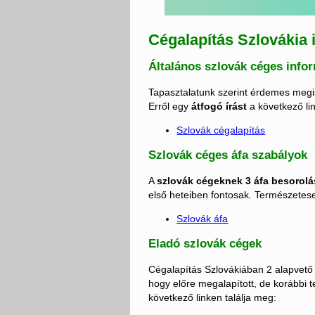
Cégalapítás Szlovákia
Általános szlovák céges info
Tapasztalatunk szerint érdemes megis
Erről egy
átfogó írást
a következő li
Szlovák cégalapítás
Szlovák céges áfa szabályok
A
szlovák cégeknek 3 áfa besorolá
első heteiben fontosak. Természetese
Szlovák áfa
Eladó szlovák cégek
Cégalapítás Szlovákiában 2 alapvető 
hogy előre megalapított, de korábbi 
következő linken találja meg: