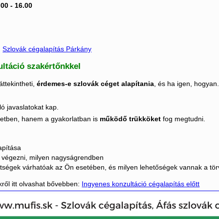
0 - 16.00
:
Szlovák cégalapítás Párkány
ultáció szakértőnkkel
ttekintheti,
érdemes-e szlovák céget alapítania
, és ha igen, hogyan
ó javaslatokat kap.
letben, hanem a gyakorlatban is
működő trükköket
fog megtudni.
apítása
e végezni, milyen nagyságrendben
öltségek várhatóak az Ön esetében, és milyen lehetőségek vannak a tö
kről itt olvashat bővebben:
Ingyenes konzultáció cégalapítás előtt