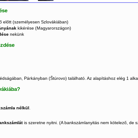
tése
ő előtt (személyesen Szlovákiában)
ványának
kikérése (Magyarországon)
dése
nekünk
ezdése
dságában, Párkányban (Štúrovo) található. Az alapításhoz elég 1 alk
ovákiába?
számla nélkül
.
ankszámlát
is szeretne nyitni. (A bankszámlanyitás nem kötelező, de