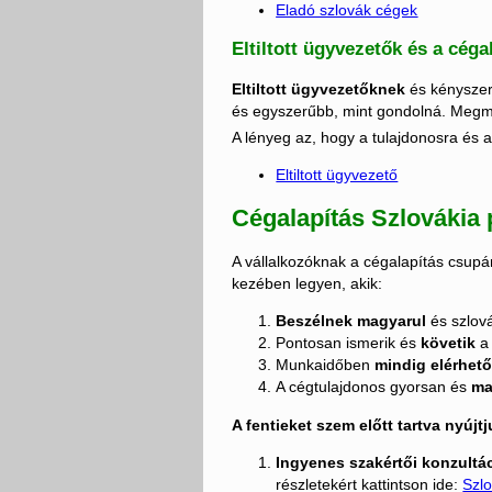
Eladó szlovák cégek
Eltiltott ügyvezetők és a céga
Eltiltott ügyvezetőknek
és kényszert
és egyszerűbb, mint gondolná. Meg
A lényeg az, hogy a tulajdonosra és 
Eltiltott ügyvezető
Cégalapítás Szlovákia
A vállalkozóknak a cégalapítás csup
kezében legyen, akik:
Beszélnek magyarul
és szlov
Pontosan ismerik és
követik
a
Munkaidőben
mindig elérhet
A cégtulajdonos gyorsan és
ma
A fentieket szem előtt tartva nyúj
Ingyenes szakértői konzultá
részletekért kattintson ide:
Szlo