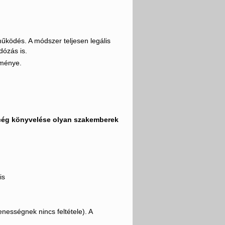
űködés. A módszer teljesen legális
ózás is.
zménye.
ég könyvelése olyan szakemberek
 is
enességnek nincs feltétele). A