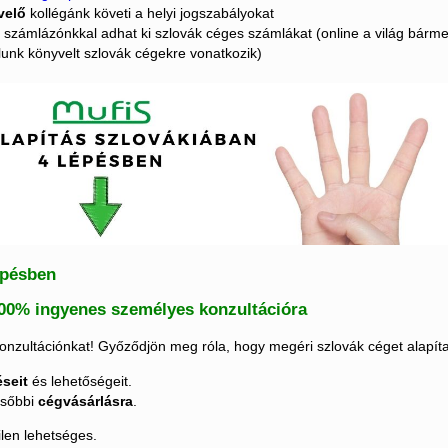
velő
kollégánk követi a helyi jogszabályokat
számlázónkkal adhat ki szlovák céges számlákat (online a világ bármely
lunk könyvelt szlovák cégekre vonatkozik)
épésben
 100% ingyenes személyes konzultációra
nzultációnkat! Győződjön meg róla, hogy megéri szlovák céget alapíta
éseit
és lehetőségeit.
ésőbbi
cégvásárlásra
.
ilen lehetséges.