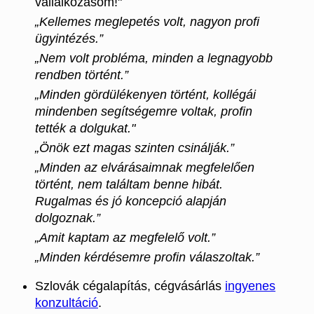
vállalkozásom!"
„Kellemes meglepetés volt, nagyon profi
ügyintézés.”
„Nem volt probléma, minden a legnagyobb
rendben történt.”
„Minden gördülékenyen történt, kollégái
mindenben segítségemre voltak, profin
tették a dolgukat."
„Önök ezt magas szinten csinálják.”
„Minden az elvárásaimnak megfelelően
történt, nem találtam benne hibát.
Rugalmas és jó koncepció alapján
dolgoznak.”
„Amit kaptam az megfelelő volt.”
„Minden kérdésemre profin válaszoltak.”
Szlovák cégalapítás, cégvásárlás
ingyenes
konzultáció
.