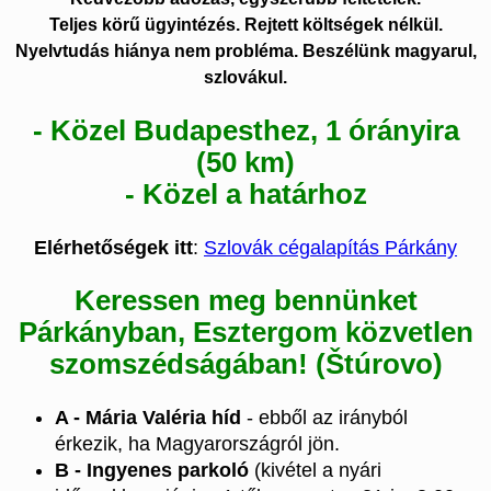
Teljes körű ügyintézés. Rejtett költségek nélkül.
Nyelvtudás hiánya nem probléma. Beszélünk magyarul,
szlovákul.
- Közel Budapesthez, 1 órányira
(50 km)
- Közel a határhoz
Elérhetőségek itt
:
Szlovák cégalapítás Párkány
Keressen meg bennünket
Párkányban, Esztergom közvetlen
szomszédságában! (Štúrovo)
A - Mária Valéria híd
- ebből az irányból
érkezik, ha Magyarországról jön.
B - Ingyenes parkoló
(kivétel a nyári