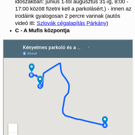
időszakban: június 1-től augusztus 31-ig, 8:00 -
17:00 között fizetni kell a parkolásért.) - innen az
irodáink gyalogosan 2 percre vannak (autós
videó itt:
Szlovák cégalapítás Párkány
)
C - A Mufis központja