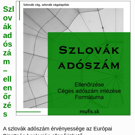
Szl
ov
ák
ad
ós
zá
m
–
ell
en
őr
zé
s
A szlovák adószám érvényessége az Európai