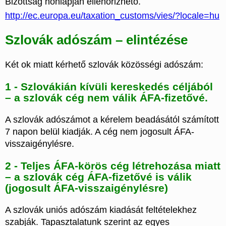
Bizottság honlapján ellenőrizhető.
http://ec.europa.eu/taxation_customs/vies/?locale=hu
Szlovák adószám – elintézése
Két ok miatt kérhető szlovák közösségi adószám:
1 - Szlovákián kívüli kereskedés céljából
– a szlovák cég nem válik ÁFA-fizetővé.
A szlovák adószámot a kérelem beadásától számított
7 napon belül kiadják. A cég nem jogosult ÁFA-
visszaigénylésre.
2 - Teljes ÁFA-körös cég létrehozása miatt
– a szlovák cég ÁFA-fizetővé is válik
(jogosult ÁFA-visszaigénylésre)
A szlovák uniós adószám kiadását feltételekhez
szabják. Tapasztalatunk szerint az egyes