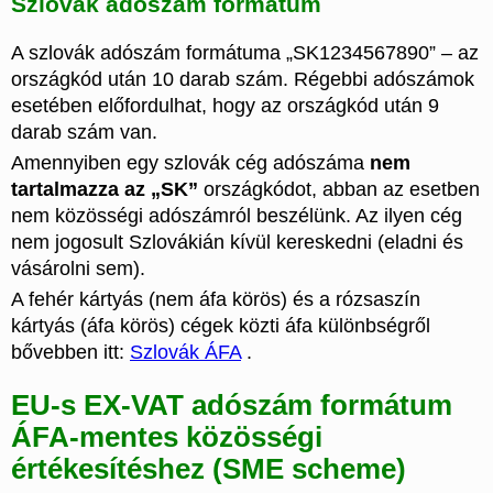
Szlovák adószám formátum
A szlovák adószám formátuma „SK1234567890” – az
országkód után 10 darab szám. Régebbi adószámok
esetében előfordulhat, hogy az országkód után 9
darab szám van.
Amennyiben egy szlovák cég adószáma
nem
tartalmazza az „SK”
országkódot, abban az esetben
nem közösségi adószámról beszélünk. Az ilyen cég
nem jogosult Szlovákián kívül kereskedni (eladni és
vásárolni sem).
A fehér kártyás (nem áfa körös) és a rózsaszín
kártyás (áfa körös) cégek közti áfa különbségről
bővebben itt:
Szlovák ÁFA
.
EU-s EX-VAT adószám formátum
ÁFA-mentes közösségi
értékesítéshez (SME scheme)