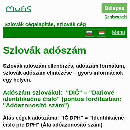
Belépés
Regisztráció
Szlovák cégalapítás, szlovák cég
Menu
Szlovák adószám
Szlovák adószám ellenőrzés, adószám formátum,
szlovák adószám elintézése – gyors információk
egy helyen.
Adószám szlovákul: "DIČ" = "Daňové
identifikačné číslo" (pontos fordításban:
"Adóazonosító szám")
Áfás cégek adószáma: "IČ DPH" = "Identifikačné
číslo pre DPH" (Áfa adóazonosító szám)