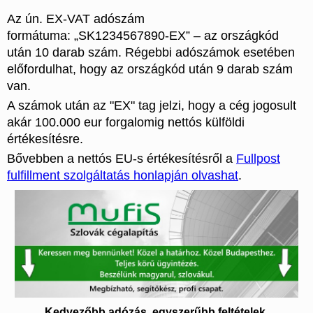
Az ún. EX-VAT adószám
formátuma: „SK1234567890-EX” – az országkód
után 10 darab szám. Régebbi adószámok esetében
előfordulhat, hogy az országkód után 9 darab szám
van.
A számok után az "EX" tag jelzi, hogy a cég jogosult
akár 100.000 eur forgalomig nettós külföldi
értékesítésre.
Bővebben a nettós EU-s értékesítésről a
Fullpost
fulfillment szolgáltatás honlapján olvashat
.
Kedvezőbb adózás, egyszerűbb feltételek.